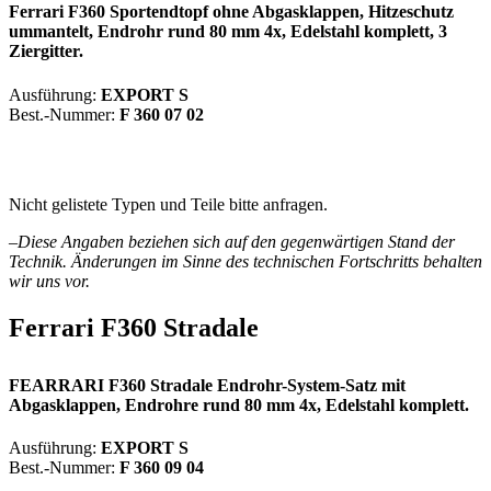
Ferrari F360 Sportendtopf ohne Abgasklappen, Hitzeschutz
ummantelt, Endrohr rund 80 mm 4x, Edelstahl komplett, 3
Ziergitter.
Ausführung:
EXPORT S
Best.-Nummer:
F 360 07 02
Nicht gelistete Typen und Teile bitte anfragen.
–
Diese Angaben beziehen sich auf den gegenwärtigen Stand der
Technik. Änderungen im Sinne des technischen Fortschritts behalten
wir uns vor.
Ferrari F360 Stradale
FEARRARI F360 Stradale Endrohr-System-Satz mit
Abgasklappen, Endrohre rund 80 mm 4x, Edelstahl komplett.
Ausführung:
EXPORT S
Best.-Nummer:
F 360 09 04