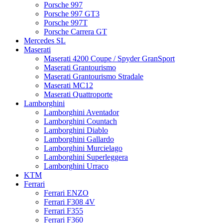
Porsche 997
Porsche 997 GT3
Porsche 997T
Porsche Carrera GT
Mercedes SL
Maserati
Maserati 4200 Coupe / Spyder GranSport
Maserati Grantourismo
Maserati Grantourismo Stradale
Maserati MC12
Maserati Quattroporte
Lamborghini
Lamborghini Aventador
Lamborghini Countach
Lamborghini Diablo
Lamborghini Gallardo
Lamborghini Murcielago
Lamborghini Superleggera
Lamborghini Urraco
KTM
Ferrari
Ferrari ENZO
Ferrari F308 4V
Ferrari F355
Ferrari F360