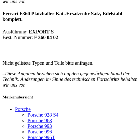
wir uns vor.
Ferrari F360 Platzhalter Kat.-Ersatzrohr Satz, Edelstahl
komplett.
Ausführung:
EXPORT S
Best.-Nummer:
F 360 04 02
Nicht gelistete Typen und Teile bitte anfragen.
–
Diese Angaben beziehen sich auf den gegenwärtigen Stand der
Technik. Änderungen im Sinne des technischen Fortschritts behalten
wir uns vor.
Markenübersicht
Porsche
Porsche 928 S4
Porsche 968
Porsche 993
Porsche 996
Porsche 996T