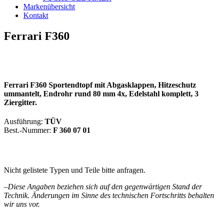
Online casino sperren
Markenübersicht
Kontakt
Online Casino Mit Sofortauszahlung
Ferrari F360
Sobald sich die Spieler registriert und ihre erste Einzahlung getätigt
haben, sind sie berechtigt, den Willkommensbonus zu erhalten.
Welche Online Casinos Zahlen Schnell Aus
Es ist in den meisten Instant-Play-Casinos über Ihren Browser
verfügbar.
Casino Cashtocode Ab 5 Euro
Ferrari F360 Sportendtopf mit Abgasklappen, Hitzeschutz
ummantelt, Endrohr rund 80 mm 4x, Edelstahl komplett, 3
Ziergitter.
Ausführung:
TÜV
Best.-Nummer:
F 360 07 01
Nicht gelistete Typen und Teile bitte anfragen.
–
Diese Angaben beziehen sich auf den gegenwärtigen Stand der
Technik. Änderungen im Sinne des technischen Fortschritts behalten
wir uns vor.