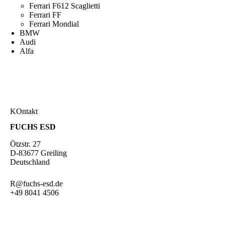
Ferrari F612 Scaglietti
Ferrari FF
Ferrari Mondial
BMW
Audi
Alfa
KOntakt
FUCHS ESD
Ötzstr. 27
D-83677 Greiling
Deutschland
R@fuchs-esd.de
+49 8041 4506