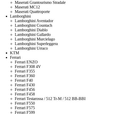
Maserati Grantourismo Stradale
Maserati MC12
Maserati Quattroporte
Lamborghini
Lamborghini Aventador
Lamborghini Countach
Lamborghini Diablo
Lamborghini Gallardo
Lamborghini Murcielago
Lamborghini Superleggera
Lamborghini Urraco
KTM
Ferrari
Ferrari ENZO
Ferrari F308 4V
Ferrari F355
Ferrari F360
Ferrari F40
Ferrari F430
Ferrari F456
Ferrari F458
Ferrari Testarossa / 512 Tr-M / 512 BB-BBI
Ferrari F550
Ferrari F575
Ferrari F599